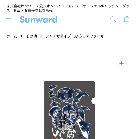
Skip
株式会社サンワード 公式オンラインショップ ｜オリジナルキャラクターグッ
To
ズ、食品・お菓子などを販売
Content
カ
ー
ト
ホーム
その他
シャチザダイブ A4クリアファイル
Open
media
1
in
gallery