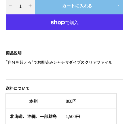
カートに入れる
Quantity
Decrease
Increase
quantity
quantity
for
for
シ
シ
ャ
ャ
チ
チ
ザ
ザ
ダ
ダ
イ
イ
ブ
ブ
商品説明
A4
A4
ク
ク
”自分を超えろ”でお馴染みシャチザダイブのクリアファイル
リ
リ
ア
ア
フ
フ
ァ
ァ
イ
イ
送料について
ル
ル
本州
800円
北海道、沖縄、一部離島
1,500円